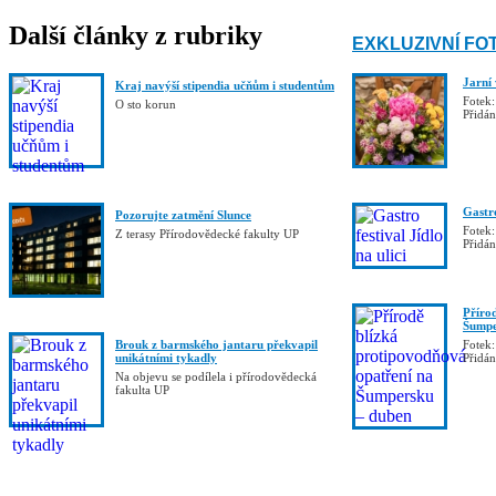
Další články z rubriky
EXKLUZIVNÍ FO
Jarní
Kraj navýší stipendia učňům i studentům
Fotek:
O sto korun
Přidá
Gastro
Pozorujte zatmění Slunce
Fotek:
Z terasy Přírodovědecké fakulty UP
Přidá
Příro
Šumpe
Brouk z barmského jantaru překvapil
Fotek:
unikátními tykadly
Přidá
Na objevu se podílela i přírodovědecká
fakulta UP