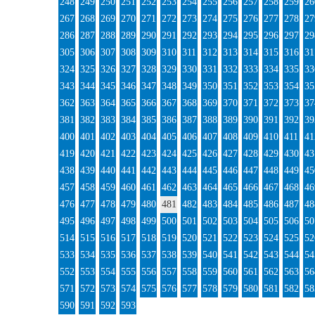
248
249
250
251
252
253
254
255
256
257
258
259
26
267
268
269
270
271
272
273
274
275
276
277
278
27
286
287
288
289
290
291
292
293
294
295
296
297
29
305
306
307
308
309
310
311
312
313
314
315
316
31
324
325
326
327
328
329
330
331
332
333
334
335
33
343
344
345
346
347
348
349
350
351
352
353
354
35
362
363
364
365
366
367
368
369
370
371
372
373
37
381
382
383
384
385
386
387
388
389
390
391
392
39
400
401
402
403
404
405
406
407
408
409
410
411
41
419
420
421
422
423
424
425
426
427
428
429
430
43
438
439
440
441
442
443
444
445
446
447
448
449
45
457
458
459
460
461
462
463
464
465
466
467
468
46
476
477
478
479
480
481
482
483
484
485
486
487
48
495
496
497
498
499
500
501
502
503
504
505
506
50
514
515
516
517
518
519
520
521
522
523
524
525
52
533
534
535
536
537
538
539
540
541
542
543
544
54
552
553
554
555
556
557
558
559
560
561
562
563
56
571
572
573
574
575
576
577
578
579
580
581
582
58
590
591
592
593