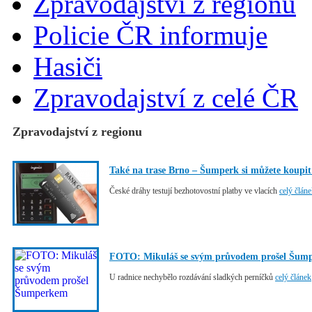
Zpravodajství z regionu
Policie ČR informuje
Hasiči
Zpravodajství z celé ČR
Zpravodajství z regionu
Také na trase Brno – Šumperk si můžete koupit
České dráhy testují bezhotovostní platby ve vlacích
celý člán
FOTO: Mikuláš se svým průvodem prošel Šum
U radnice nechybělo rozdávání sladkých perníčků
celý článek