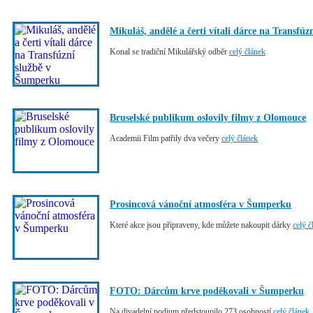
Mikuláš, andělé a čerti vítali dárce na Transfú
Konal se tradiční Mikulářský odběr
celý článek
Bruselské publikum oslovily filmy z Olomouce
Academii Film patřily dva večery
celý článek
Prosincová vánoční atmosféra v Šumperku
Které akce jsou připraveny, kde můžete nakoupit dárky
celý č
FOTO: Dárcům krve poděkovali v Šumperku
Na divadelní podium předstoupilo 273 osobností
celý článek