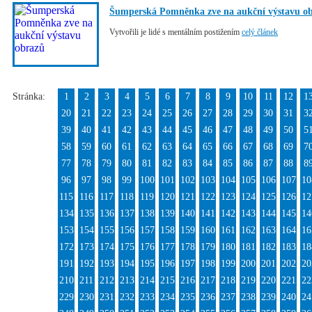
Šumperská Pomněnka zve na aukční výstavu o
Vytvořili je lidé s mentálním postižením
celý článek
Stránka:
1
2
3
4
5
6
7
8
9
10
11
12
1
20
21
22
23
24
25
26
27
28
29
30
31
3
39
40
41
42
43
44
45
46
47
48
49
50
5
58
59
60
61
62
63
64
65
66
67
68
69
7
77
78
79
80
81
82
83
84
85
86
87
88
8
96
97
98
99
100
101
102
103
104
105
106
107
10
115
116
117
118
119
120
121
122
123
124
125
126
12
134
135
136
137
138
139
140
141
142
143
144
145
14
153
154
155
156
157
158
159
160
161
162
163
164
16
172
173
174
175
176
177
178
179
180
181
182
183
18
191
192
193
194
195
196
197
198
199
200
201
202
20
210
211
212
213
214
215
216
217
218
219
220
221
22
229
230
231
232
233
234
235
236
237
238
239
240
24