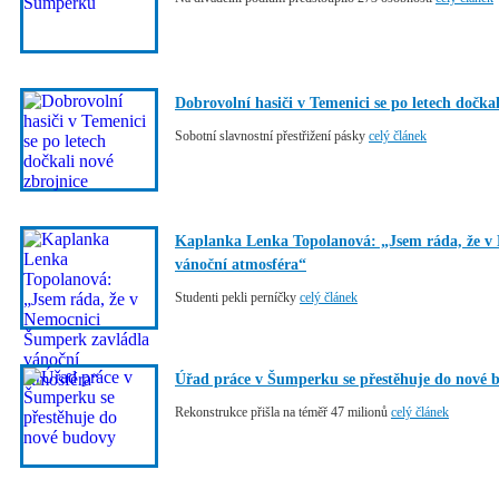
Dobrovolní hasiči v Temenici se po letech dočkal
Sobotní slavnostní přestřižení pásky
celý článek
Kaplanka Lenka Topolanová: „Jsem ráda, že v
vánoční atmosféra“
Studenti pekli perníčky
celý článek
Úřad práce v Šumperku se přestěhuje do nové 
Rekonstrukce přišla na téměř 47 milionů
celý článek