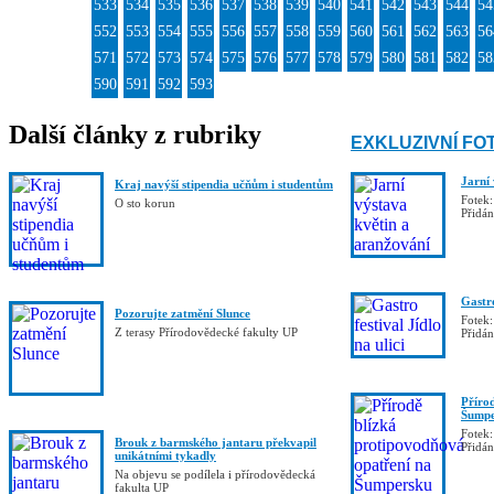
533
534
535
536
537
538
539
540
541
542
543
544
54
552
553
554
555
556
557
558
559
560
561
562
563
56
571
572
573
574
575
576
577
578
579
580
581
582
58
590
591
592
593
Další články z rubriky
EXKLUZIVNÍ FO
Jarní
Kraj navýší stipendia učňům i studentům
Fotek:
O sto korun
Přidá
Gastro
Pozorujte zatmění Slunce
Fotek:
Z terasy Přírodovědecké fakulty UP
Přidá
Příro
Šumpe
Fotek:
Brouk z barmského jantaru překvapil
Přidá
unikátními tykadly
Na objevu se podílela i přírodovědecká
fakulta UP