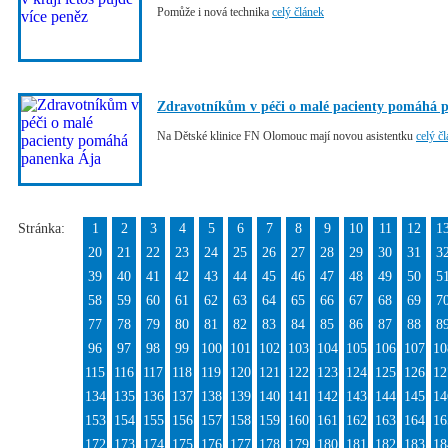
Pomůže i nová technika
celý článek
Zdravotníkům v péči o malé pacienty pomáhá 
Na Dětské klinice FN Olomouc mají novou asistentku
celý č
Stránka:
1
2
3
4
5
6
7
8
9
10
11
12
1
20
21
22
23
24
25
26
27
28
29
30
31
3
39
40
41
42
43
44
45
46
47
48
49
50
5
58
59
60
61
62
63
64
65
66
67
68
69
7
77
78
79
80
81
82
83
84
85
86
87
88
8
96
97
98
99
100
101
102
103
104
105
106
107
10
115
116
117
118
119
120
121
122
123
124
125
126
12
134
135
136
137
138
139
140
141
142
143
144
145
14
153
154
155
156
157
158
159
160
161
162
163
164
16
172
173
174
175
176
177
178
179
180
181
182
183
18