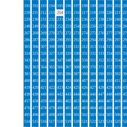
191
192
193
194
195
196
197
198
199
200
201
202
20
210
211
212
213
214
215
216
217
218
219
220
221
22
229
230
231
232
233
234
235
236
237
238
239
240
24
248
249
250
251
252
253
254
255
256
257
258
259
26
267
268
269
270
271
272
273
274
275
276
277
278
27
286
287
288
289
290
291
292
293
294
295
296
297
29
305
306
307
308
309
310
311
312
313
314
315
316
31
324
325
326
327
328
329
330
331
332
333
334
335
33
343
344
345
346
347
348
349
350
351
352
353
354
35
362
363
364
365
366
367
368
369
370
371
372
373
37
381
382
383
384
385
386
387
388
389
390
391
392
39
400
401
402
403
404
405
406
407
408
409
410
411
41
419
420
421
422
423
424
425
426
427
428
429
430
43
438
439
440
441
442
443
444
445
446
447
448
449
45
457
458
459
460
461
462
463
464
465
466
467
468
46
476
477
478
479
480
481
482
483
484
485
486
487
48
495
496
497
498
499
500
501
502
503
504
505
506
50
514
515
516
517
518
519
520
521
522
523
524
525
52