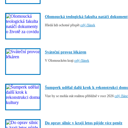
Olomoucká teologická fakulta natáčí dokumenty
Hledá lidi ochotné přispět
celý článek
Sváteční provoz lékáren
V Olomouckém kraji
celý článek
Šumperk udělal další krok k rekonstrukci dom
Vize by se mohla stát realitou přibližně v roce 2026
celý člán
Do oprav silnic v kraji letos půjde více peněz