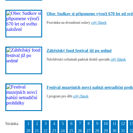
Obec Sudkov si připomene výročí 670 let od své
Pozvánka na dvoudenní oslavy
celý článek
Zábřežský food festival již po sedmé
Návštěvníci ochutnali padesát druhů specialit
celý článek
Festival muzejních novcí nabízí netradiční proh
I program pro děti
celý článek
Stránka:
1
2
3
4
5
6
7
8
9
10
11
12
1
20
21
22
23
24
25
26
27
28
29
30
31
3