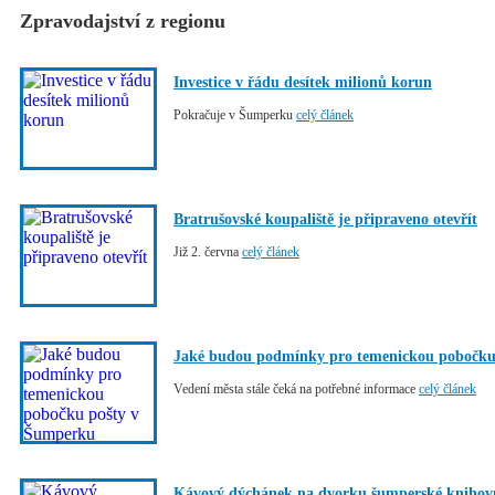
Zpravodajství z regionu
Investice v řádu desítek milionů korun
Pokračuje v Šumperku
celý článek
Bratrušovské koupaliště je připraveno otevřít
Již 2. června
celý článek
Jaké budou podmínky pro temenickou pobočku
Vedení města stále čeká na potřebné informace
celý článek
Kávový dýchánek na dvorku šumperské knihov