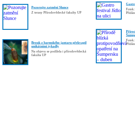
Gastro
Pozorujte zatmění Slunce
Fotek:
Z terasy Přírodovědecké fakulty UP
Přidá
Příro
Šumpe
Fotek:
Brouk z barmského jantaru překvapil
Přidá
unikátními tykadly
Na objevu se podílela i přírodovědecká
fakulta UP