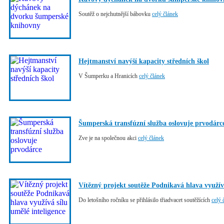
Soutěž o nejchutnější bábovku
celý článek
Hejtmanství navýší kapacity středních škol
V Šumperku a Hranicích
celý článek
Šumperská transfúzní služba oslovuje prvodárc
Zve je na společnou akci
celý článek
Vítězný projekt soutěže Podnikavá hlava využívá
Do letošního ročníku se přihlásilo třiadvacet soutěžících
celý 