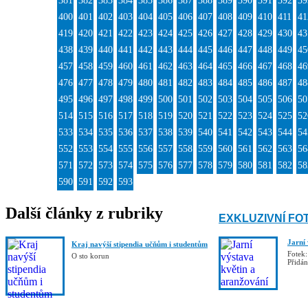
381
382
383
384
385
386
387
388
389
390
391
392
39
400
401
402
403
404
405
406
407
408
409
410
411
41
419
420
421
422
423
424
425
426
427
428
429
430
43
438
439
440
441
442
443
444
445
446
447
448
449
45
457
458
459
460
461
462
463
464
465
466
467
468
46
476
477
478
479
480
481
482
483
484
485
486
487
48
495
496
497
498
499
500
501
502
503
504
505
506
50
514
515
516
517
518
519
520
521
522
523
524
525
52
533
534
535
536
537
538
539
540
541
542
543
544
54
552
553
554
555
556
557
558
559
560
561
562
563
56
571
572
573
574
575
576
577
578
579
580
581
582
58
590
591
592
593
Další články z rubriky
EXKLUZIVNÍ FO
Jarní
Kraj navýší stipendia učňům i studentům
Fotek:
O sto korun
Přidá