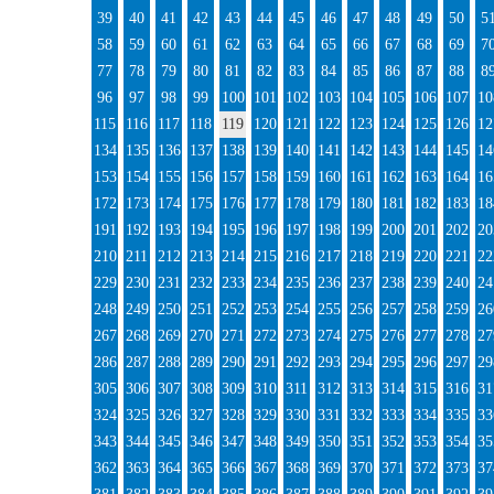
39
40
41
42
43
44
45
46
47
48
49
50
5
58
59
60
61
62
63
64
65
66
67
68
69
7
77
78
79
80
81
82
83
84
85
86
87
88
8
96
97
98
99
100
101
102
103
104
105
106
107
10
115
116
117
118
119
120
121
122
123
124
125
126
12
134
135
136
137
138
139
140
141
142
143
144
145
14
153
154
155
156
157
158
159
160
161
162
163
164
16
172
173
174
175
176
177
178
179
180
181
182
183
18
191
192
193
194
195
196
197
198
199
200
201
202
20
210
211
212
213
214
215
216
217
218
219
220
221
22
229
230
231
232
233
234
235
236
237
238
239
240
24
248
249
250
251
252
253
254
255
256
257
258
259
26
267
268
269
270
271
272
273
274
275
276
277
278
27
286
287
288
289
290
291
292
293
294
295
296
297
29
305
306
307
308
309
310
311
312
313
314
315
316
31
324
325
326
327
328
329
330
331
332
333
334
335
33
343
344
345
346
347
348
349
350
351
352
353
354
35
362
363
364
365
366
367
368
369
370
371
372
373
37