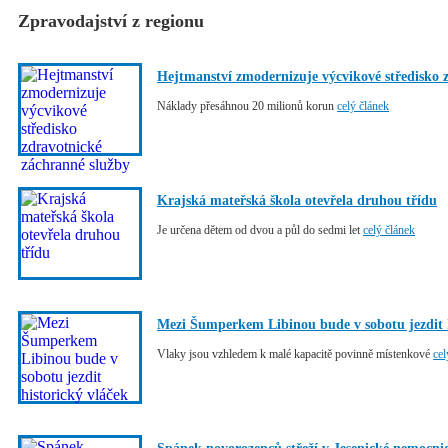
Zpravodajství z regionu
Hejtmanství zmodernizuje výcvikové středisko 
Náklady přesáhnou 20 milionů korun
celý článek
Krajská mateřská škola otevřela druhou třídu
Je určena dětem od dvou a půl do sedmi let
celý článek
Mezi Šumperkem Libinou bude v sobotu jezdit h
Vlaky jsou vzhledem k malé kapacitě povinně místenkové
cel