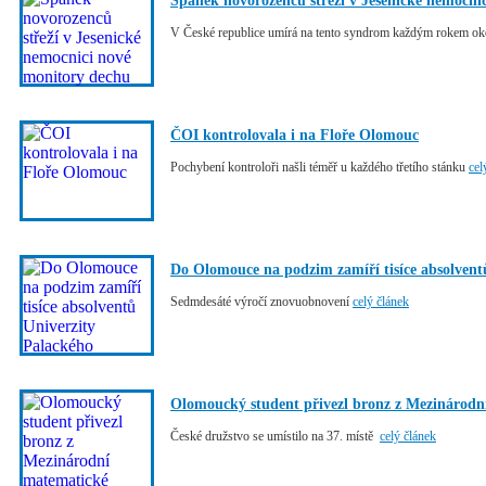
Spánek novorozenců střeží v Jesenické nemocni
V České republice umírá na tento syndrom každým rokem oko
ČOI kontrolovala i na Floře Olomouc
Pochybení kontroloři našli téměř u každého třetího stánku
cel
Do Olomouce na podzim zamíří tisíce absolvent
Sedmdesáté výročí znovuobnovení
celý článek
Olomoucký student přivezl bronz z Mezinárod
České družstvo se umístilo na 37. místě
celý článek