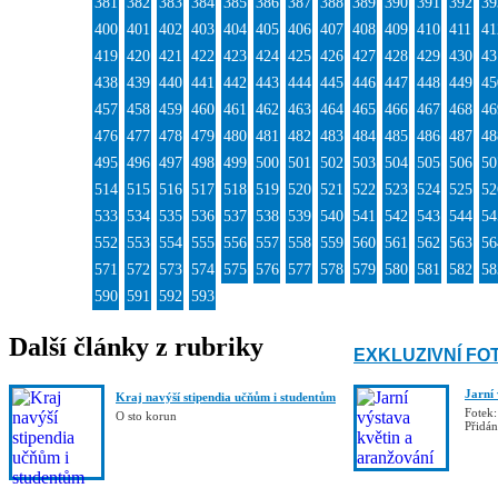
381
382
383
384
385
386
387
388
389
390
391
392
39
400
401
402
403
404
405
406
407
408
409
410
411
41
419
420
421
422
423
424
425
426
427
428
429
430
43
438
439
440
441
442
443
444
445
446
447
448
449
45
457
458
459
460
461
462
463
464
465
466
467
468
46
476
477
478
479
480
481
482
483
484
485
486
487
48
495
496
497
498
499
500
501
502
503
504
505
506
50
514
515
516
517
518
519
520
521
522
523
524
525
52
533
534
535
536
537
538
539
540
541
542
543
544
54
552
553
554
555
556
557
558
559
560
561
562
563
56
571
572
573
574
575
576
577
578
579
580
581
582
58
590
591
592
593
Další články z rubriky
EXKLUZIVNÍ FO
Jarní
Kraj navýší stipendia učňům i studentům
Fotek:
O sto korun
Přidá