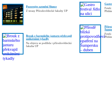
Gastro
Pozorujte zatmění Slunce
Fotek:
Z terasy Přírodovědecké fakulty UP
Přidá
Příro
Šumpe
Fotek:
Brouk z barmského jantaru překvapil
Přidá
unikátními tykadly
Na objevu se podílela i přírodovědecká
fakulta UP