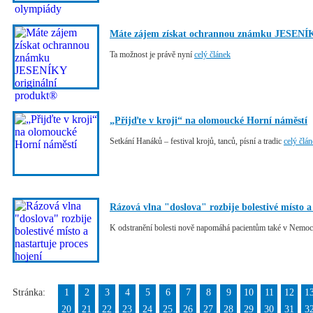
Máte zájem získat ochrannou známku JESENÍK
Ta možnost je právě nyní
celý článek
„Přijďte v kroji“ na olomoucké Horní náměstí
Setkání Hanáků – festival krojů, tanců, písní a tradic
celý člá
Rázová vlna "doslova" rozbije bolestivé místo a
K odstranění bolesti nově napomáhá pacientům také v Nemo
Stránka:
1
2
3
4
5
6
7
8
9
10
11
12
1
20
21
22
23
24
25
26
27
28
29
30
31
3