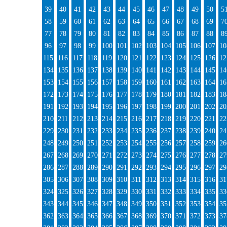
39
40
41
42
43
44
45
46
47
48
49
50
5
58
59
60
61
62
63
64
65
66
67
68
69
7
77
78
79
80
81
82
83
84
85
86
87
88
8
96
97
98
99
100
101
102
103
104
105
106
107
10
115
116
117
118
119
120
121
122
123
124
125
126
12
134
135
136
137
138
139
140
141
142
143
144
145
14
153
154
155
156
157
158
159
160
161
162
163
164
16
172
173
174
175
176
177
178
179
180
181
182
183
18
191
192
193
194
195
196
197
198
199
200
201
202
20
210
211
212
213
214
215
216
217
218
219
220
221
22
229
230
231
232
233
234
235
236
237
238
239
240
24
248
249
250
251
252
253
254
255
256
257
258
259
26
267
268
269
270
271
272
273
274
275
276
277
278
27
286
287
288
289
290
291
292
293
294
295
296
297
29
305
306
307
308
309
310
311
312
313
314
315
316
31
324
325
326
327
328
329
330
331
332
333
334
335
33
343
344
345
346
347
348
349
350
351
352
353
354
35
362
363
364
365
366
367
368
369
370
371
372
373
37