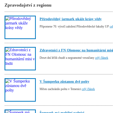
Zpravodajství z regionu
Přírodovědný jarmark ukáže krásy vědy
Připomene 70. výročí založení Přírodovědecké fakulty UP
ce
Zdravotníci z FN Olomouc na humanitární misi 
Deset dní léčili chudé a negramotné vesničany
celý článek
V Šumperku zůstanou dvě pošty
Město zachránilo poštu v Temenici
celý článek
Šumperk má mobilní radnici