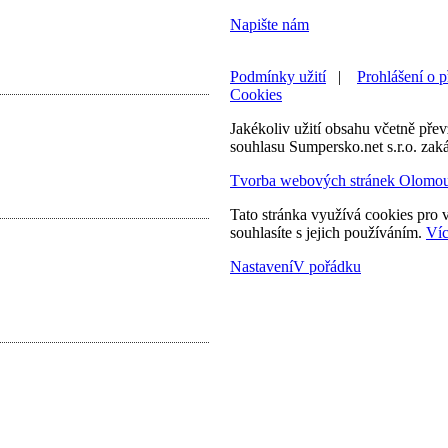
Napište nám
Podmínky užití
|
Prohlášení o p
Cookies
Jakékoliv užití obsahu včetně převz
souhlasu Sumpersko.net s.r.o. zak
Tvorba webových stránek Olomo
Tato stránka využívá cookies pro v
souhlasíte s jejich používáním.
Víc
Nastavení
V pořádku