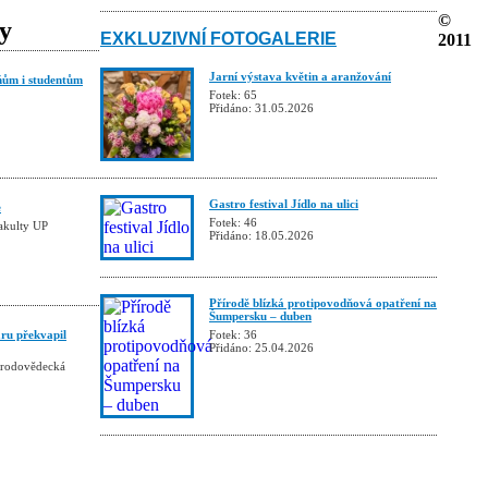
©
ky
EXKLUZIVNÍ FOTOGALERIE
2011
Jarní výstava květin a aranžování
ňům i studentům
Fotek: 65
Přidáno: 31.05.2026
Gastro festival Jídlo na ulici
e
Fotek: 46
fakulty UP
Přidáno: 18.05.2026
Přírodě blízká protipovodňová opatření na
Šumpersku – duben
ru překvapil
Fotek: 36
Přidáno: 25.04.2026
řírodovědecká