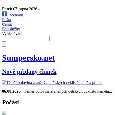
Pátek
07. srpna 2026 -
Facebook
Pošta
Ceník
Fotoslužby
Vyhledávání:
Sumpersko.net
Nově přidaný článek
06.08.2026
- Téměř polovina zraněných dětských cyklistů neměla...
Počasí