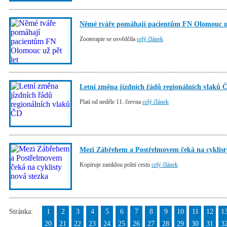
Němé tváře pomáhají pacientům FN Olomouc už
Zooterapie se osvědčila
celý článek
Letní změna jízdních řádů regionálních vlaků 
Platí od neděle 11. června
celý článek
Mezi Zábřehem a Postřelmovem čeká na cyklist
Kopíruje zaniklou polní cestu
celý článek
Stránka:
1
2
3
4
5
6
7
8
9
10
11
12
1
20
21
22
23
24
25
26
27
28
29
30
31
3