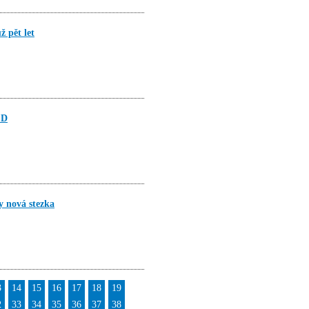
 pět let
ČD
y nová stezka
3
14
15
16
17
18
19
2
33
34
35
36
37
38