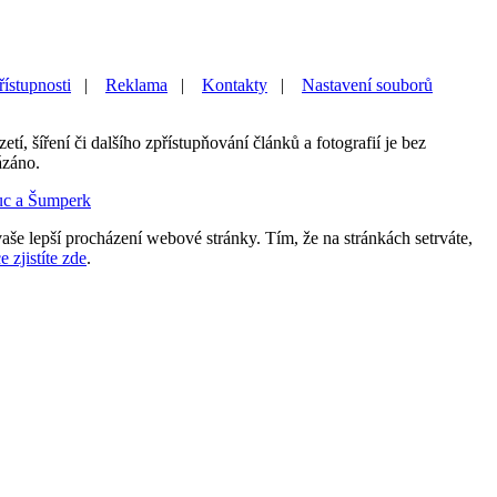
řístupnosti
|
Reklama
|
Kontakty
|
Nastavení souborů
etí, šíření či dalšího zpřístupňování článků a fotografií je bez
ázáno.
uc a Šumperk
aše lepší procházení webové stránky. Tím, že na stránkách setrváte,
e zjistíte zde
.