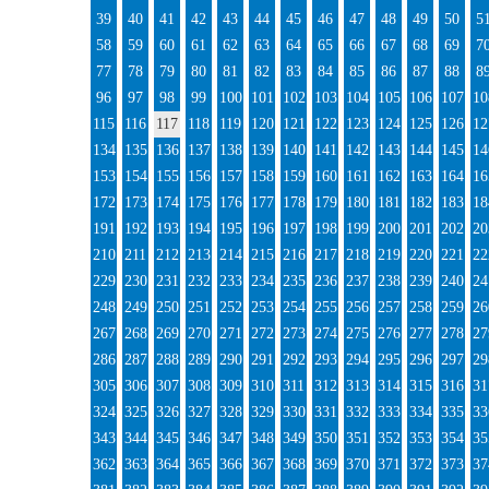
39
40
41
42
43
44
45
46
47
48
49
50
5
58
59
60
61
62
63
64
65
66
67
68
69
7
77
78
79
80
81
82
83
84
85
86
87
88
8
96
97
98
99
100
101
102
103
104
105
106
107
10
115
116
117
118
119
120
121
122
123
124
125
126
12
134
135
136
137
138
139
140
141
142
143
144
145
14
153
154
155
156
157
158
159
160
161
162
163
164
16
172
173
174
175
176
177
178
179
180
181
182
183
18
191
192
193
194
195
196
197
198
199
200
201
202
20
210
211
212
213
214
215
216
217
218
219
220
221
22
229
230
231
232
233
234
235
236
237
238
239
240
24
248
249
250
251
252
253
254
255
256
257
258
259
26
267
268
269
270
271
272
273
274
275
276
277
278
27
286
287
288
289
290
291
292
293
294
295
296
297
29
305
306
307
308
309
310
311
312
313
314
315
316
31
324
325
326
327
328
329
330
331
332
333
334
335
33
343
344
345
346
347
348
349
350
351
352
353
354
35
362
363
364
365
366
367
368
369
370
371
372
373
37