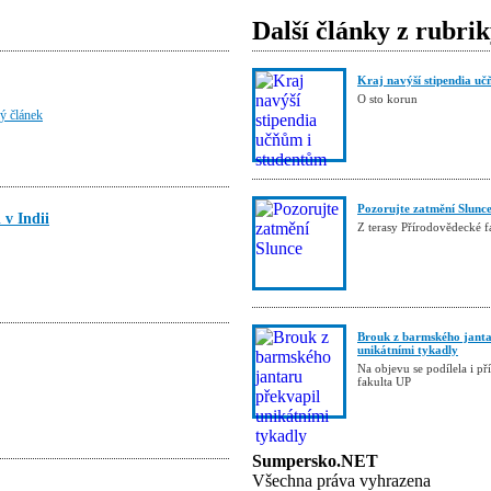
Další články z rubri
Kraj navýší stipendia uč
O sto korun
lý článek
Pozorujte zatmění Slunc
v Indii
Z terasy Přírodovědecké 
Brouk z barmského janta
unikátními tykadly
Na objevu se podílela i p
fakulta UP
Sumpersko.NET
Všechna práva vyhrazena