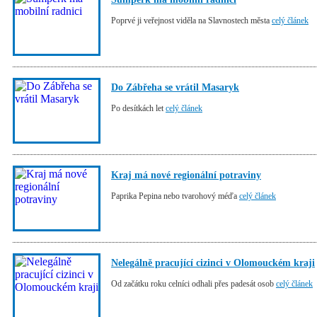
Poprvé ji veřejnost viděla na Slavnostech města
celý článek
Do Zábřeha se vrátil Masaryk
Po desítkách let
celý článek
Kraj má nové regionální potraviny
Paprika Pepina nebo tvarohový méďa
celý článek
Nelegálně pracující cizinci v Olomouckém kraji
Od začátku roku celníci odhali přes padesát osob
celý článek