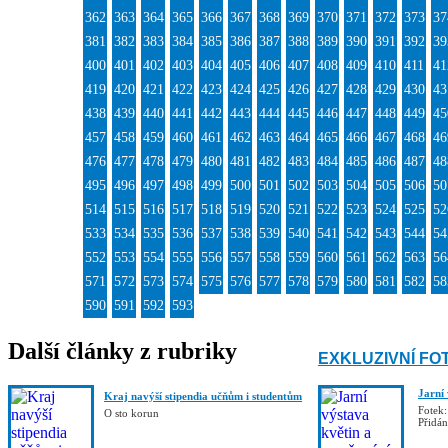
362
363
364
365
366
367
368
369
370
371
372
373
37
381
382
383
384
385
386
387
388
389
390
391
392
39
400
401
402
403
404
405
406
407
408
409
410
411
41
419
420
421
422
423
424
425
426
427
428
429
430
43
438
439
440
441
442
443
444
445
446
447
448
449
45
457
458
459
460
461
462
463
464
465
466
467
468
46
476
477
478
479
480
481
482
483
484
485
486
487
48
495
496
497
498
499
500
501
502
503
504
505
506
50
514
515
516
517
518
519
520
521
522
523
524
525
52
533
534
535
536
537
538
539
540
541
542
543
544
54
552
553
554
555
556
557
558
559
560
561
562
563
56
571
572
573
574
575
576
577
578
579
580
581
582
58
590
591
592
593
Další články z rubriky
EXKLUZIVNÍ FO
Jarní
Kraj navýší stipendia učňům i studentům
Fotek:
O sto korun
Přidá