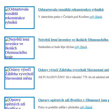
Odstartovala rozsáhlá rekonstrukce rybníků
V zámeckém parku v Čechách pod Kosířem
celý článek
Největší letní investice ve školách Olomouckého
Studentům se bude lépe dýchat
celý článek
Oslavy výročí Zábřeha vyvrcholí Slavnostmi mě
AKTUALIZOVÁNO! Již o víkendu! 770. let od založení mě
Opravy opěrných zdí Bystřice v Olomouci jsou
Práce se podařilo udělat v předstihu
celý článek