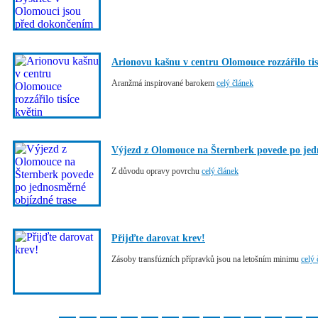
Arionovu kašnu v centru Olomouce rozzářilo tis
Aranžmá inspirované barokem
celý článek
Výjezd z Olomouce na Šternberk povede po jed
Z důvodu opravy povrchu
celý článek
Přijďte darovat krev!
Zásoby transfúzních přípravků jsou na letošním minimu
celý 