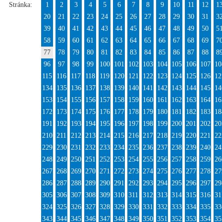
Stránka:
1
2
3
4
5
6
7
8
9
10
11
12
1
20
21
22
23
24
25
26
27
28
29
30
31
3
39
40
41
42
43
44
45
46
47
48
49
50
5
58
59
60
61
62
63
64
65
66
67
68
69
7
77
78
79
80
81
82
83
84
85
86
87
88
8
96
97
98
99
100
101
102
103
104
105
106
107
10
115
116
117
118
119
120
121
122
123
124
125
126
12
134
135
136
137
138
139
140
141
142
143
144
145
14
153
154
155
156
157
158
159
160
161
162
163
164
16
172
173
174
175
176
177
178
179
180
181
182
183
18
191
192
193
194
195
196
197
198
199
200
201
202
20
210
211
212
213
214
215
216
217
218
219
220
221
22
229
230
231
232
233
234
235
236
237
238
239
240
24
248
249
250
251
252
253
254
255
256
257
258
259
26
267
268
269
270
271
272
273
274
275
276
277
278
27
286
287
288
289
290
291
292
293
294
295
296
297
29
305
306
307
308
309
310
311
312
313
314
315
316
31
324
325
326
327
328
329
330
331
332
333
334
335
33
343
344
345
346
347
348
349
350
351
352
353
354
35