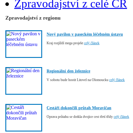
Zpravodajství z celé ČR
Zpravodajství z regionu
Nový pavilon v paseckém léčebném ústavu
Kraj rozjíždí mega projekt
celý článek
Regionální den železnice
V sobotu bude hostit Litovel na Olomoucku
celý článek
Cestáři dokončili průtah Moravičan
Oprava průtahu se dotkla dvojice cest třetí třídy
celý článek