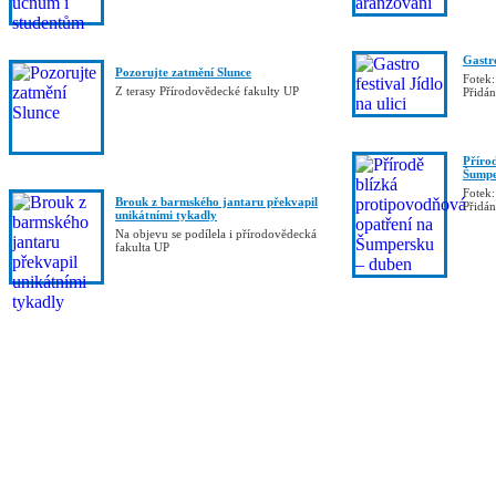
Gastro
Pozorujte zatmění Slunce
Fotek:
Z terasy Přírodovědecké fakulty UP
Přidá
Příro
Šumpe
Fotek:
Brouk z barmského jantaru překvapil
Přidá
unikátními tykadly
Na objevu se podílela i přírodovědecká
fakulta UP