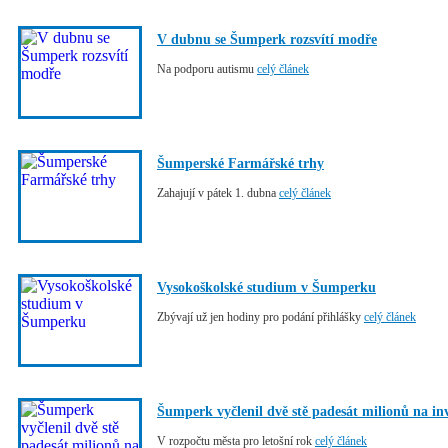
V dubnu se Šumperk rozsvítí modře
Na podporu autismu
celý článek
Šumperské Farmářské trhy
Zahajují v pátek 1. dubna
celý článek
Vysokoškolské studium v Šumperku
Zbývají už jen hodiny pro podání přihlášky
celý článek
Šumperk vyčlenil dvě stě padesát milionů na inv
V rozpočtu města pro letošní rok
celý článek