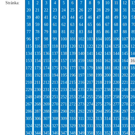
Stránka:
1
2
3
4
5
6
7
8
9
10
11
12
1
20
21
22
23
24
25
26
27
28
29
30
31
3
39
40
41
42
43
44
45
46
47
48
49
50
5
58
59
60
61
62
63
64
65
66
67
68
69
7
77
78
79
80
81
82
83
84
85
86
87
88
8
96
97
98
99
100
101
102
103
104
105
106
107
10
115
116
117
118
119
120
121
122
123
124
125
126
12
134
135
136
137
138
139
140
141
142
143
144
145
14
153
154
155
156
157
158
159
160
161
162
163
164
16
172
173
174
175
176
177
178
179
180
181
182
183
18
191
192
193
194
195
196
197
198
199
200
201
202
20
210
211
212
213
214
215
216
217
218
219
220
221
22
229
230
231
232
233
234
235
236
237
238
239
240
24
248
249
250
251
252
253
254
255
256
257
258
259
26
267
268
269
270
271
272
273
274
275
276
277
278
27
286
287
288
289
290
291
292
293
294
295
296
297
29
305
306
307
308
309
310
311
312
313
314
315
316
31
324
325
326
327
328
329
330
331
332
333
334
335
33
343
344
345
346
347
348
349
350
351
352
353
354
35