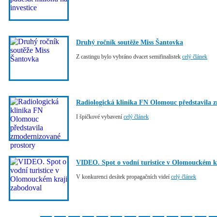
Druhý ročník soutěže Miss Šantovka
Z castingu bylo vybráno dvacet semifinalistek
celý článek
Radiologická klinika FN Olomouc představila 
I špičkové vybavení
celý článek
VIDEO. Spot o vodní turistice v Olomouckém k
V konkurenci desítek propagačních videí
celý článek