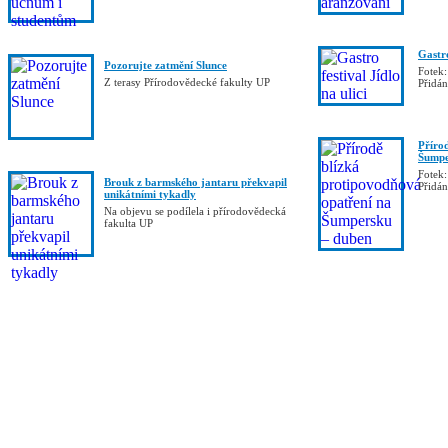
Gastro
Pozorujte zatmění Slunce
Fotek:
Z terasy Přírodovědecké fakulty UP
Přidá
Příro
Šumpe
Fotek:
Brouk z barmského jantaru překvapil
Přidá
unikátními tykadly
Na objevu se podílela i přírodovědecká
fakulta UP