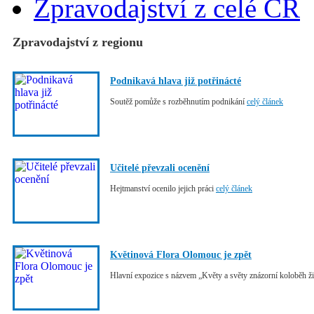
Zpravodajství z celé ČR
Zpravodajství z regionu
Podnikavá hlava již potřinácté
Soutěž pomůže s rozběhnutím podnikání
celý článek
Učitelé převzali ocenění
Hejtmanství ocenilo jejich práci
celý článek
Květinová Flora Olomouc je zpět
Hlavní expozice s názvem „Květy a světy znázorní koloběh ž