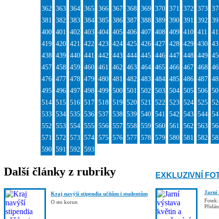
362
363
364
365
366
367
368
369
370
371
372
373
37
381
382
383
384
385
386
387
388
389
390
391
392
39
400
401
402
403
404
405
406
407
408
409
410
411
41
419
420
421
422
423
424
425
426
427
428
429
430
43
438
439
440
441
442
443
444
445
446
447
448
449
45
457
458
459
460
461
462
463
464
465
466
467
468
46
476
477
478
479
480
481
482
483
484
485
486
487
48
495
496
497
498
499
500
501
502
503
504
505
506
50
514
515
516
517
518
519
520
521
522
523
524
525
52
533
534
535
536
537
538
539
540
541
542
543
544
54
552
553
554
555
556
557
558
559
560
561
562
563
56
571
572
573
574
575
576
577
578
579
580
581
582
58
590
591
592
593
Další články z rubriky
EXKLUZIVNÍ FO
Jarní
Kraj navýší stipendia učňům i studentům
Fotek:
O sto korun
Přidá