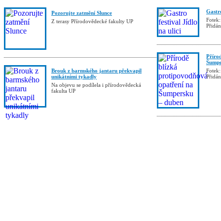
Gastro
Pozorujte zatmění Slunce
Fotek:
Z terasy Přírodovědecké fakulty UP
Přidá
Příro
Šumpe
Brouk z barmského jantaru překvapil
Fotek:
unikátními tykadly
Přidá
Na objevu se podílela i přírodovědecká
fakulta UP