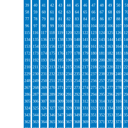
39
40
41
42
43
44
45
46
47
48
49
50
5
58
59
60
61
62
63
64
65
66
67
68
69
7
77
78
79
80
81
82
83
84
85
86
87
88
8
96
97
98
99
100
101
102
103
104
105
106
107
10
115
116
117
118
119
120
121
122
123
124
125
126
12
134
135
136
137
138
139
140
141
142
143
144
145
14
153
154
155
156
157
158
159
160
161
162
163
164
16
172
173
174
175
176
177
178
179
180
181
182
183
18
191
192
193
194
195
196
197
198
199
200
201
202
20
210
211
212
213
214
215
216
217
218
219
220
221
22
229
230
231
232
233
234
235
236
237
238
239
240
24
248
249
250
251
252
253
254
255
256
257
258
259
26
267
268
269
270
271
272
273
274
275
276
277
278
27
286
287
288
289
290
291
292
293
294
295
296
297
29
305
306
307
308
309
310
311
312
313
314
315
316
31
324
325
326
327
328
329
330
331
332
333
334
335
33
343
344
345
346
347
348
349
350
351
352
353
354
35
362
363
364
365
366
367
368
369
370
371
372
373
37