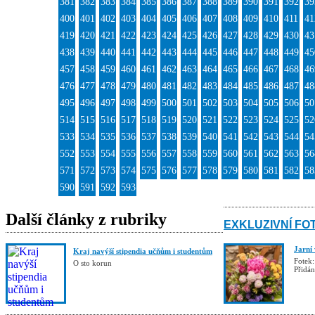
381
382
383
384
385
386
387
388
389
390
391
392
39
400
401
402
403
404
405
406
407
408
409
410
411
41
419
420
421
422
423
424
425
426
427
428
429
430
43
438
439
440
441
442
443
444
445
446
447
448
449
45
457
458
459
460
461
462
463
464
465
466
467
468
46
476
477
478
479
480
481
482
483
484
485
486
487
48
495
496
497
498
499
500
501
502
503
504
505
506
50
514
515
516
517
518
519
520
521
522
523
524
525
52
533
534
535
536
537
538
539
540
541
542
543
544
54
552
553
554
555
556
557
558
559
560
561
562
563
56
571
572
573
574
575
576
577
578
579
580
581
582
58
590
591
592
593
Další články z rubriky
EXKLUZIVNÍ FO
Jarní
Kraj navýší stipendia učňům i studentům
Fotek:
O sto korun
Přidá