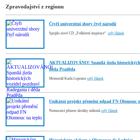
Zpravodajství z regionu
Čtyři univerzitní sbory čtyř národů
Spojilo nové CD „Folklorní inspirace“
celý článek
AKTUALIZOVÁNO! Spanilá jízda historických v
děda Praděda
Memoriál Karla Lopraise
celý článek
Unikátní projekt přemění odpad FN Olomouc n
Nemocnici přinese desítky milionů
celý článek