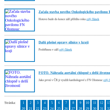
Začala stavba nového Onkologického pavilonu
Hotovo bude do konce září příštího roku
celý článek
Další plošné opravy silnice v kraji
Proběhnou v září
celý článek
FOTO. Náhrada aortální chlopně s delší životno
Jako první v ČR ji využili kardiologové z FN Olomouc
celý 
Stránka:
1
2
3
4
5
6
7
8
9
10
11
12
1
20
21
22
23
24
25
26
27
28
29
30
31
3