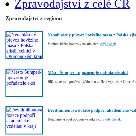
Zpravodajství z celé ČR
Zpravodajství z regionu
Nenahlášený převoz hovězího masa z Polska zjis
V rámci běžné kontroly na silnicích
celý článek
Město Šumperk upozorňuje pořadatele akcí
Blíží se termín podávání žádostí o udělení výjimek z Obecně
Devítimilionová dotace podpoří akademické vzdě
Hejtmanství opět podpoří vysoké školy
celý článek