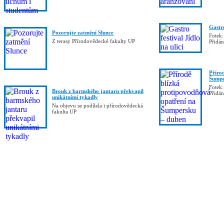
Gastro
Pozorujte zatmění Slunce
Fotek:
Z terasy Přírodovědecké fakulty UP
Přidá
Příro
Šumpe
Fotek:
Brouk z barmského jantaru překvapil
Přidá
unikátními tykadly
Na objevu se podílela i přírodovědecká
fakulta UP