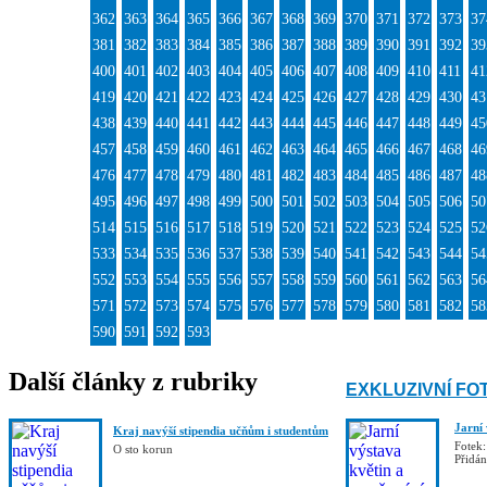
362
363
364
365
366
367
368
369
370
371
372
373
37
381
382
383
384
385
386
387
388
389
390
391
392
39
400
401
402
403
404
405
406
407
408
409
410
411
41
419
420
421
422
423
424
425
426
427
428
429
430
43
438
439
440
441
442
443
444
445
446
447
448
449
45
457
458
459
460
461
462
463
464
465
466
467
468
46
476
477
478
479
480
481
482
483
484
485
486
487
48
495
496
497
498
499
500
501
502
503
504
505
506
50
514
515
516
517
518
519
520
521
522
523
524
525
52
533
534
535
536
537
538
539
540
541
542
543
544
54
552
553
554
555
556
557
558
559
560
561
562
563
56
571
572
573
574
575
576
577
578
579
580
581
582
58
590
591
592
593
Další články z rubriky
EXKLUZIVNÍ FO
Jarní
Kraj navýší stipendia učňům i studentům
Fotek:
O sto korun
Přidá