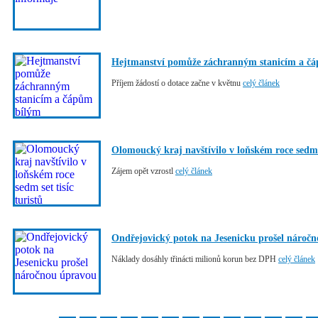
Hejtmanství pomůže záchranným stanicím a č
Příjem žádostí o dotace začne v květnu
celý článek
Olomoucký kraj navštívilo v loňském roce sedm s
Zájem opět vzrostl
celý článek
Ondřejovický potok na Jesenicku prošel nároč
Náklady dosáhly třinácti milionů korun bez DPH
celý článek