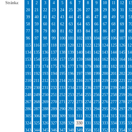
Stránka:
1
2
3
4
5
6
7
8
9
10
11
12
1
20
21
22
23
24
25
26
27
28
29
30
31
3
39
40
41
42
43
44
45
46
47
48
49
50
5
58
59
60
61
62
63
64
65
66
67
68
69
7
77
78
79
80
81
82
83
84
85
86
87
88
8
96
97
98
99
100
101
102
103
104
105
106
107
10
115
116
117
118
119
120
121
122
123
124
125
126
12
134
135
136
137
138
139
140
141
142
143
144
145
14
153
154
155
156
157
158
159
160
161
162
163
164
16
172
173
174
175
176
177
178
179
180
181
182
183
18
191
192
193
194
195
196
197
198
199
200
201
202
20
210
211
212
213
214
215
216
217
218
219
220
221
22
229
230
231
232
233
234
235
236
237
238
239
240
24
248
249
250
251
252
253
254
255
256
257
258
259
26
267
268
269
270
271
272
273
274
275
276
277
278
27
286
287
288
289
290
291
292
293
294
295
296
297
29
305
306
307
308
309
310
311
312
313
314
315
316
31
324
325
326
327
328
329
330
331
332
333
334
335
33
343
344
345
346
347
348
349
350
351
352
353
354
35