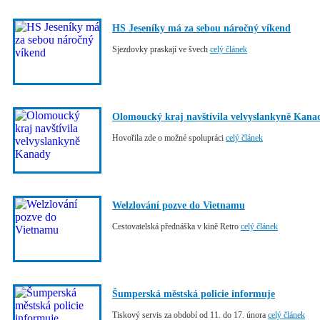
HS Jeseníky má za sebou náročný víkend
Sjezdovky praskají ve švech
celý článek
Olomoucký kraj navštívila velvyslankyně Kana
Hovořila zde o možné spolupráci
celý článek
Welzlování pozve do Vietnamu
Cestovatelská přednáška v kině Retro
celý článek
Šumperská městská policie informuje
Tiskový servis za období od 11. do 17. února
celý článek