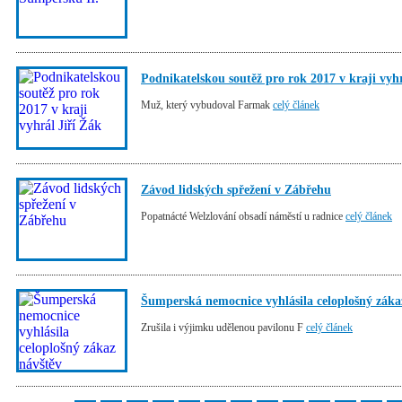
Podnikatelskou soutěž pro rok 2017 v kraji vyhr
Muž, který vybudoval Farmak
celý článek
Závod lidských spřežení v Zábřehu
Popatnácté Welzlování obsadí náměstí u radnice
celý článek
Šumperská nemocnice vyhlásila celoplošný záka
Zrušila i výjimku udělenou pavilonu F
celý článek