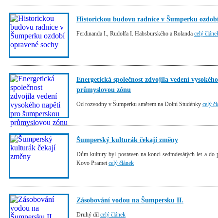
Historickou budovu radnice v Šumperku ozdobí
Ferdinanda I., Rudolfa I. Habsburského a Rolanda
celý článe
Energetická společnost zdvojila vedení vysokéh
průmyslovou zónu
Od rozvodny v Šumperku směrem na Dolní Studénky
celý č
Šumperský kulturák čekají změny
Dům kultury byl postaven na konci sedmdesátých let a do 
Kovo Pramet
celý článek
Zásobování vodou na Šumpersku II.
Druhý díl
celý článek