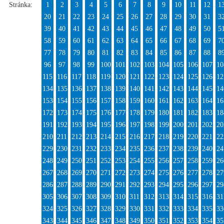
Stránka:
1
2
3
4
5
6
7
8
9
10
11
12
1
20
21
22
23
24
25
26
27
28
29
30
31
3
39
40
41
42
43
44
45
46
47
48
49
50
5
58
59
60
61
62
63
64
65
66
67
68
69
7
77
78
79
80
81
82
83
84
85
86
87
88
8
96
97
98
99
100
101
102
103
104
105
106
107
10
115
116
117
118
119
120
121
122
123
124
125
126
12
134
135
136
137
138
139
140
141
142
143
144
145
14
153
154
155
156
157
158
159
160
161
162
163
164
16
172
173
174
175
176
177
178
179
180
181
182
183
18
191
192
193
194
195
196
197
198
199
200
201
202
20
210
211
212
213
214
215
216
217
218
219
220
221
22
229
230
231
232
233
234
235
236
237
238
239
240
24
248
249
250
251
252
253
254
255
256
257
258
259
26
267
268
269
270
271
272
273
274
275
276
277
278
27
286
287
288
289
290
291
292
293
294
295
296
297
29
305
306
307
308
309
310
311
312
313
314
315
316
31
324
325
326
327
328
329
330
331
332
333
334
335
33
343
344
345
346
347
348
349
350
351
352
353
354
35