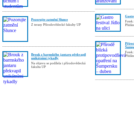
Gastro
Pozorujte zatmění Slunce
Fotek:
Z terasy Přírodovědecké fakulty UP
Přidá
Příro
Šumpe
Fotek:
Brouk z barmského jantaru překvapil
Přidá
unikátními tykadly
Na objevu se podílela i přírodovědecká
fakulta UP