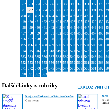
362
363
364
365
366
367
368
369
370
371
372
373
37
381
382
383
384
385
386
387
388
389
390
391
392
39
400
401
402
403
404
405
406
407
408
409
410
411
41
419
420
421
422
423
424
425
426
427
428
429
430
43
438
439
440
441
442
443
444
445
446
447
448
449
45
457
458
459
460
461
462
463
464
465
466
467
468
46
476
477
478
479
480
481
482
483
484
485
486
487
48
495
496
497
498
499
500
501
502
503
504
505
506
50
514
515
516
517
518
519
520
521
522
523
524
525
52
533
534
535
536
537
538
539
540
541
542
543
544
54
552
553
554
555
556
557
558
559
560
561
562
563
56
571
572
573
574
575
576
577
578
579
580
581
582
58
590
591
592
593
Další články z rubriky
EXKLUZIVNÍ FO
Jarní
Kraj navýší stipendia učňům i studentům
Fotek:
O sto korun
Přidá