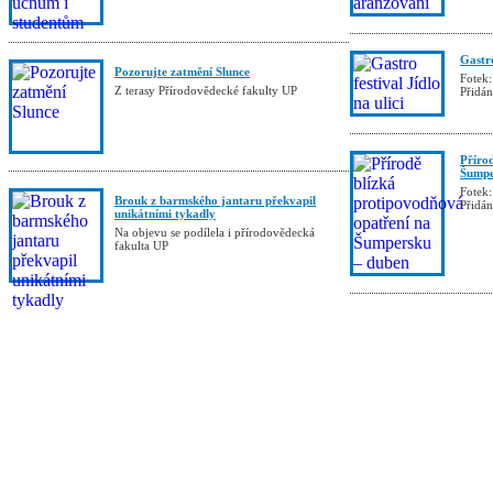
Gastro
Pozorujte zatmění Slunce
Fotek:
Z terasy Přírodovědecké fakulty UP
Přidá
Příro
Šumpe
Fotek:
Brouk z barmského jantaru překvapil
Přidá
unikátními tykadly
Na objevu se podílela i přírodovědecká
fakulta UP