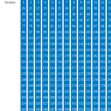
Stránka:
1
2
3
4
5
6
7
8
9
10
11
12
1
20
21
22
23
24
25
26
27
28
29
30
31
3
39
40
41
42
43
44
45
46
47
48
49
50
5
58
59
60
61
62
63
64
65
66
67
68
69
7
77
78
79
80
81
82
83
84
85
86
87
88
8
96
97
98
99
100
101
102
103
104
105
106
107
10
115
116
117
118
119
120
121
122
123
124
125
126
12
134
135
136
137
138
139
140
141
142
143
144
145
14
153
154
155
156
157
158
159
160
161
162
163
164
16
172
173
174
175
176
177
178
179
180
181
182
183
18
191
192
193
194
195
196
197
198
199
200
201
202
20
210
211
212
213
214
215
216
217
218
219
220
221
22
229
230
231
232
233
234
235
236
237
238
239
240
24
248
249
250
251
252
253
254
255
256
257
258
259
26
267
268
269
270
271
272
273
274
275
276
277
278
27
286
287
288
289
290
291
292
293
294
295
296
297
29
305
306
307
308
309
310
311
312
313
314
315
316
31
324
325
326
327
328
329
330
331
332
333
334
335
33
343
344
345
346
347
348
349
350
351
352
353
354
35