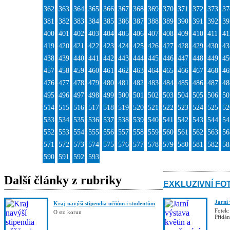
362
363
364
365
366
367
368
369
370
371
372
373
37
381
382
383
384
385
386
387
388
389
390
391
392
39
400
401
402
403
404
405
406
407
408
409
410
411
41
419
420
421
422
423
424
425
426
427
428
429
430
43
438
439
440
441
442
443
444
445
446
447
448
449
45
457
458
459
460
461
462
463
464
465
466
467
468
46
476
477
478
479
480
481
482
483
484
485
486
487
48
495
496
497
498
499
500
501
502
503
504
505
506
50
514
515
516
517
518
519
520
521
522
523
524
525
52
533
534
535
536
537
538
539
540
541
542
543
544
54
552
553
554
555
556
557
558
559
560
561
562
563
56
571
572
573
574
575
576
577
578
579
580
581
582
58
590
591
592
593
Další články z rubriky
EXKLUZIVNÍ FO
Jarní
Kraj navýší stipendia učňům i studentům
Fotek:
O sto korun
Přidá