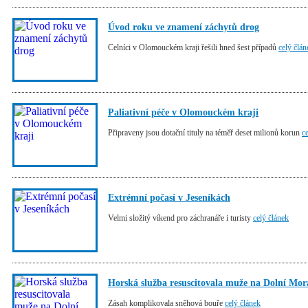
Úvod roku ve znamení záchytů drog
Celníci v Olomouckém kraji řešili hned šest případů
celý člán
Paliativní péče v Olomouckém kraji
Připraveny jsou dotační tituly na téměř deset milionů korun
c
Extrémní počasí v Jeseníkách
Velmi složitý víkend pro záchranáře i turisty
celý článek
Horská služba resuscitovala muže na Dolní Mor
Zásah komplikovala sněhová bouře
celý článek