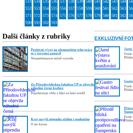
533
534
535
536
537
538
539
540
541
542
543
544
54
552
553
554
555
556
557
558
559
560
561
562
563
56
571
572
573
574
575
576
577
578
579
580
581
582
58
590
591
592
593
Další články z rubriky
EXKLUZIVNÍ FO
Jarní
Pozitivní vývoj na olomouckém trhu práce
se v červenci zastavil
Fotek:
Přidá
Nezaměstnanost mírně vzrostla
Gastro
Za Přírodovědeckou fakultou UP se objevila
Fotek:
záhadná černá krabice
Přidá
Popularizuje vědu a láká na letní soutěž
Příro
Šumpe
Fotek:
Kraj navýší stipendia učňům i studentům
Přidá
O sto korun