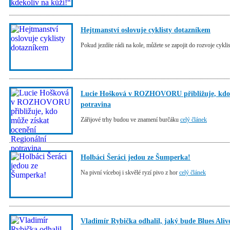
Hejtmanství oslovuje cyklisty dotazníkem
Pokud jezdíte rádi na kole, můžete se zapojit do rozvoje cyklis
Lucie Hošková v ROZHOVORU přibližuje, kdo m
potravina
Zářijové trhy budou ve znamení burčáku
celý článek
Holbáci Šeráci jedou ze Šumperka!
Na pivní víceboj i skvělé ryzí pivo z hor
celý článek
Vladimír Rybička odhalil, jaký bude Blues Aliv