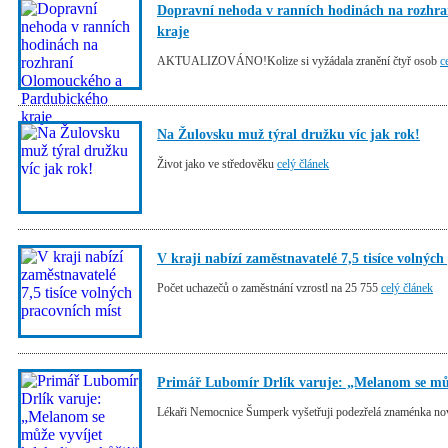
Dopravní nehoda v ranních hodinách na rozhr
kraje
AKTUALIZOVÁNO!Kolize si vyžádala zranění čtyř osob
c
Na Žulovsku muž týral družku víc jak rok!
Život jako ve středověku
celý článek
V kraji nabízí zaměstnavatelé 7,5 tisíce volných
Počet uchazečů o zaměstnání vzrostl na 25 755
celý článek
Primář Lubomír Drlík varuje: „Melanom se můž
Lékaři Nemocnice Šumperk vyšetřuji podezřelá znaménka n