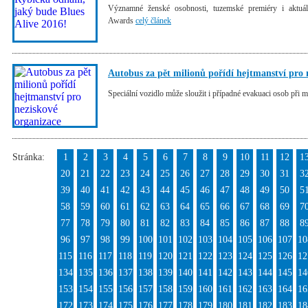
Významné ženské osobnosti, tuzemské premiéry i aktu
Awards
celý článek
Autobus za pět milionů pořídí hejtmanství pro 
Speciální vozidlo může sloužit i případné evakuaci osob při
Stránka:
1
2
3
4
5
6
7
8
9
10
11
12
1
20
21
22
23
24
25
26
27
28
29
30
31
3
39
40
41
42
43
44
45
46
47
48
49
50
5
58
59
60
61
62
63
64
65
66
67
68
69
7
77
78
79
80
81
82
83
84
85
86
87
88
8
96
97
98
99
100
101
102
103
104
105
106
107
10
115
116
117
118
119
120
121
122
123
124
125
126
12
134
135
136
137
138
139
140
141
142
143
144
145
14
153
154
155
156
157
158
159
160
161
162
163
164
16
172
173
174
175
176
177
178
179
180
181
182
183
18